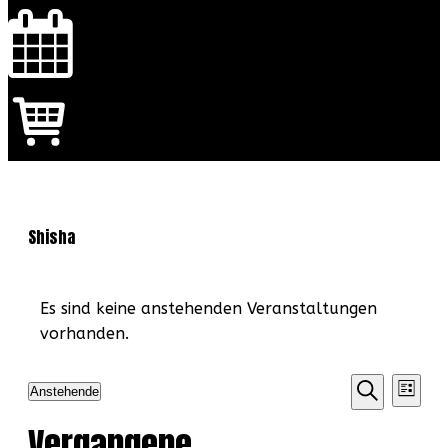
Shisha
Es sind keine anstehenden Veranstaltungen
vorhanden.
Verans
Ve
Anstehende
Liste
Suche
Datum
Such-
An
Vergangene
wählen.