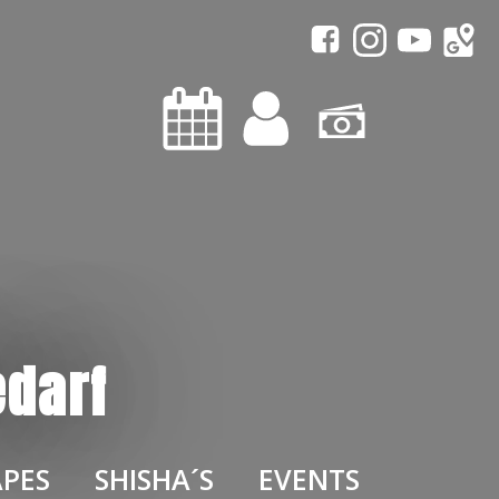
edarf
PES
SHISHA´S
EVENTS