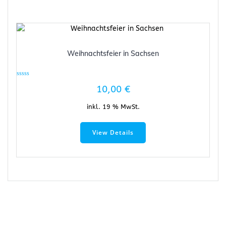
Weihnachtsfeier in Sachsen
Bewertet
10,00
€
mit
0
von
5
inkl. 19 % MwSt.
View Details