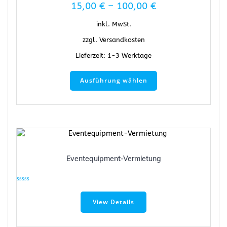
15,00
€
–
100,00
€
mit
0
von
5
inkl. MwSt.
zzgl.
Versandkosten
Lieferzeit:
1-3 Werktage
Ausführung wählen
Eventequipment-Vermietung
Bewertet
mit
0
View Details
von
5