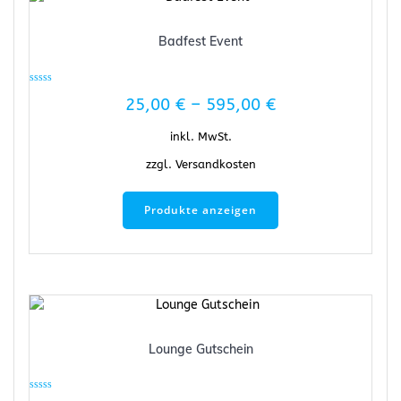
Badfest Event
Bewertet
25,00
€
–
595,00
€
mit
0
von
5
inkl. MwSt.
zzgl.
Versandkosten
Produkte anzeigen
Lounge Gutschein
Bewertet